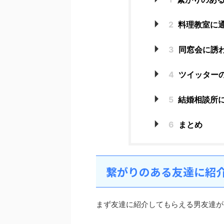
2
料理教室に
3
同窓会に誘
4
ツイッター
5
結婚相談所
6
まとめ
繋がりのある友達に紹
まず友達に紹介してもらえる男友達が