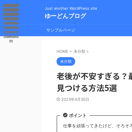
valacyclo
ciprofloxa
repaglinid
valacyclo
prednison
semagluti
cephalexi
how does
sitagliptin
doxycycli
cephalexi
doxycycli
gabapent
gabapent
depakote
tamsulosi
vardenafi
when will
gabapent
ampicillin
ampicillin
canadian
pregabali
diclofena
acarbose
synthroid
ivermecti
prescripti
cheapest
ivermecti
ivermecti
ivermecti
ivermecti
augmenti
glucopha
nolvadex
how long
how long
duloxetin
how long
how long
diltiazem
how long
how long
modafinil
can dogs
how long
sildenafil
sildenafil
contrave
metformi
metronid
azithrom
bupropio
what are
is aspirin
stromect
stromect
metformi
lyrica for
ozempic
ddavp iv
rybelsus
lisinopril
remeron
protonix
tadalafil
generic
bactrim
generic
bactrim
generic
robaxin
what is
what is
what is
qsymia
what is
cozaar
effexor
how to
buying
valtrex
what's
flexeril
flomax
viagra
cheap
viagra
levitra
online
abilify
online
keflex
flagyl
actos
flagyl
lyrica
flagyl
cialis
qyral
what
what
shop
does
does
lasix
how
best
new
post
side
buy
can
buy
is
is
is
Just another WordPress site
e dose for
allopurino
amitriptyli
negatives
n dose for
tamoxifen
ciprofloxa
125 katze
questions
cephalexi
semagluti
amorosos
the brand
the brand
n 3mg for
vardenafi
effects of
n 500 mg
prescripti
zitazoniu
n erectile
cheapest
in 100mg
ameliyatı
de 10 mg
keflex be
venlafaxi
ge lantus
veterinar
for zoloft
n 500mg
effect on
sildenafil
l reviews
pharmac
aripipraz
pharmac
discount
sulbacta
happens
lisinopril
tadalafil
ds 800-
tadalafil
the side
much is
500 mg
500 mg
100 mg
cyp2d6
for pain
price at
generic
n priser
dosage
dosage
alcohol
vir with
nursing
dosage
mexico
for afib
picture
on free
weight
an anti
ol over
n 3 mg
vir cvs
does it
does it
does it
simple
get off
viagra
viagra
levitra
viagra
n over
online
online
online
teva's
e side
ne for
nerve
ne for
azole
n and
cycle
cialis
cialis
n 0.5
does
does
does
does
n for
take
drug
ycin
side
side
and
and
the
cin
pill
vs
vs
in
in
ol
n
c
e
n
best price
y tadalafil
inflammat
considera
depressio
cephalexi
amenorrh
neurontin
for adults
augmenti
for adults
dysfuncti
cheapest
ivermecti
effects in
ne cause
spironola
differenc
sildenafil
trazodon
pharmac
pharmac
euphoria
name for
citalopra
omepraz
name for
50mg/ml
pharmac
para que
coupons
on drugs
ole work
rybelsus
potassiu
efficacy
voltaren
board of
lisinopril
used for
walmart
used for
kidneys
cin safe
take for
i.v.dose
take for
therapy
generic
generic
l citrate
generic
anxiety
lexapro
dosage
alcohol
alcohol
m renal
take to
to take
effects
effects
fertility
effects
paypal
l taken
cost in
levitra
y sells
online
cause
keflex
0.25g
tablet
if you
sinus
tooth
dose
card
n an
gain
sore
pain
side
pills
160
lice
the
the
for
ne
de
m
y
ゆーどんブログ
fluoxetine
tizanidine
antibiotic
amoxicilli
addictive
joint pain
nolvadex
n take to
pharmac
infection
infection
viagra in
m 50 mg
shingles
tadalafil
counter
counter
canada
bactrim
dosage
dosage
dosage
effects
take to
weight
weight
n 3 mg
gel 2%
n treat
viagra
miss a
online
online
effect
throat
for uti
ctone
price
dose
tions
sirve
y no
cats
last
get
ear
ory
ole
for
for
ea
on
m
y
e
n
y
e
prescripti
cymbalta
between
infection
n to kick
for dogs
canada
to work
dose of
ezetrol
work
work
loss
loss
be
uk
y
escitalopr
ezetimibe
amoxicilli
available
tramadol
on cialis
for skin
out of
in
サンプルページ
dapoxetin
infection
am and
your
in
n
pharmaci
citalopra
system
e
es
m
HOME
>
未分類
>
未分類
老後が不安すぎる？
見つける方法5選
2023年4月30日
ポイント
仕事を頑張ってきたけど、そろそ